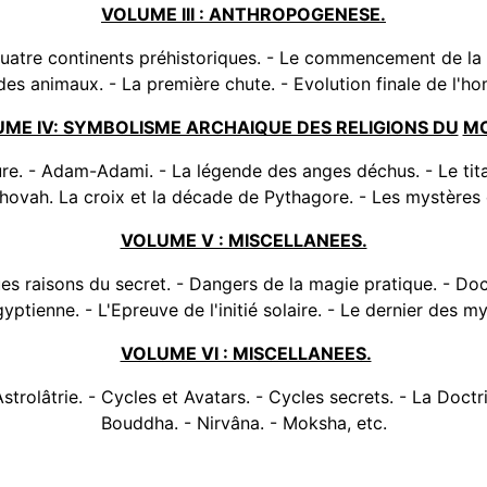
VOLUME III : ANTHROPOGENESE.
 quatre continents préhistoriques. - Le commencement de la 
es animaux. - La première chute. - Evolution finale de l'ho
ME IV: SYMBOLISME ARCHAIQUE DES RELIGIONS DU
MO
ure. - Adam-Adami. - La légende des anges déchus. - Le t
éhovah. La croix et la décade de Pythagore. - Les mystères 
VOLUME V : MISCELLANEES.
ques raisons du secret. - Dangers de la magie pratique. - D
yptienne. - L'Epreuve de l'initié solaire. - Le dernier des m
VOLUME VI : MISCELLANEES.
strolâtrie. - Cycles et Avatars. - Cycles secrets. - La Doct
Bouddha. - Nirvâna. - Moksha, etc.