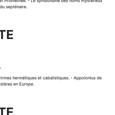
itan Prométhée. - Le symbolisme des noms mystérieux
du septénaire.
TE
.
octrines hermétiques et cabalistiques. - Appolonius de
ystères en Europe.
TE