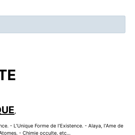
Display #
TE
QUE
.
nce. - L'Unique Forme de l'Existence. - Alaya, l'Ame de
 Atomes. - Chimie occulte, etc…