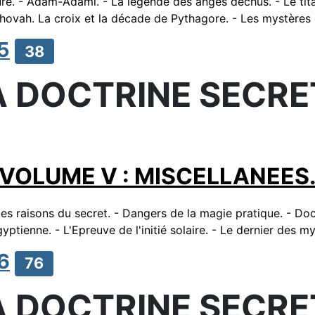
ure. - Adam-Adami. - La légende des anges déchus. - Le t
éhovah. La croix et la décade de Pythagore. - Les mystères 
5
38
A DOCTRINE SECRE
VOLUME V : MISCELLANEES
ques raisons du secret. - Dangers de la magie pratique. - D
yptienne. - L'Epreuve de l'initié solaire. - Le dernier des m
6
76
A DOCTRINE SECRE