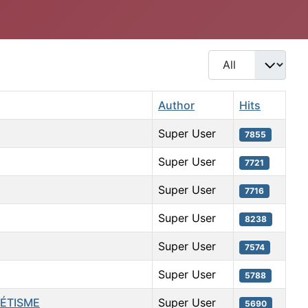
Display #
Author
Hits
Super User
7855
Super User
7721
Super User
7716
Super User
8238
Super User
7574
Super User
5788
CÉTISME
Super User
5690