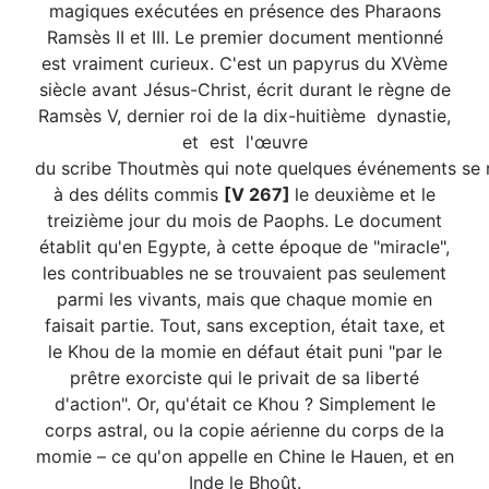
magiques exécutées en présence des Pharaons
Ramsès II et III. Le premier document mentionné
est vraiment curieux. C'est un papyrus du XVème
siècle avant Jésus-Christ, écrit durant le règne de
Ramsès V, dernier roi de la dix-huitième dynastie,
et est l'œuvre
du scribe Thoutmès qui note quelques événements se 
à des délits commis
[V 267]
le deuxième et le
treizième jour du mois de Paophs. Le document
établit qu'en Egypte, à cette époque de "miracle",
les contribuables ne se trouvaient pas seulement
parmi les vivants, mais que chaque momie en
faisait partie. Tout, sans exception, était taxe, et
le Khou de la momie en défaut était puni "par le
prêtre exorciste qui le privait de sa liberté
d'action". Or, qu'était ce Khou ? Simplement le
corps astral, ou la copie aérienne du corps de la
momie – ce qu'on appelle en Chine le Hauen, et en
Inde le Bhoût.