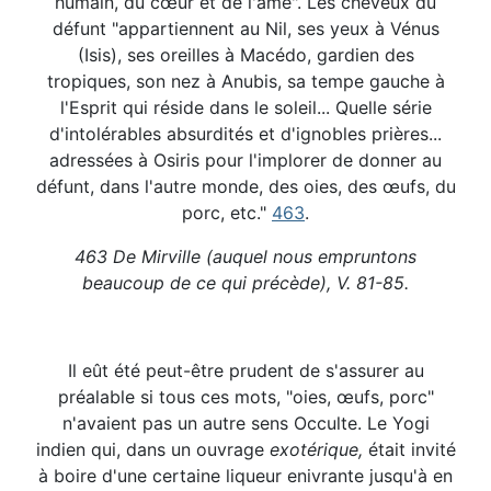
humain, du cœur et de l'âme". Les cheveux du
défunt "appartiennent au Nil, ses yeux à Vénus
(Isis), ses oreilles à Macédo, gardien des
tropiques, son nez à Anubis, sa tempe gauche à
l'Esprit qui réside dans le soleil... Quelle série
d'intolérables absurdités et d'ignobles prières...
adressées à Osiris pour l'implorer de donner au
défunt, dans l'autre monde, des oies, des œufs, du
porc, etc."
463
.
463 De Mirville (auquel nous empruntons
beaucoup de ce qui précède), V. 81-85.
Il eût été peut-être prudent de s'assurer au
préalable si tous ces mots, "oies, œufs, porc"
n'avaient pas un autre sens Occulte. Le Yogi
indien qui, dans un ouvrage
exotérique,
était invité
à boire d'une certaine liqueur enivrante jusqu'à en